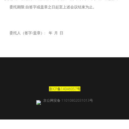
委托期限:自签字或盖章之日起至上述会议结束为止。
委托人（签字/盖章）: 年 月 日
京ICP备14046057号
京公网安备 11010802031013号