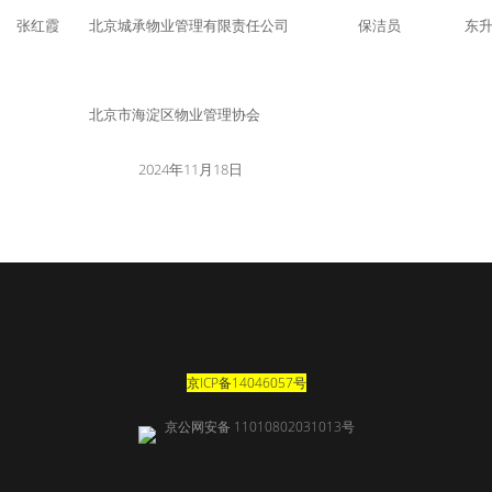
张红霞
北京城承物业管理有限责任公司
保洁员
东
北京市海淀区物业管理协会
2024年11月18日
京ICP备14046057号
京公网安备 11010802031013号