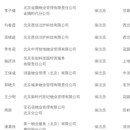
北京金隅物业管理有限责任公司
李子健
保洁员
甘
金隅时代分公司
勾春霞
北京恩信洁护科技有限公司
保洁员
西
高绪超
北京恩信洁护科技有限公司
保洁员
西
李冬花
北京中湾智地物业管理有限公司
保洁员
花
北京实创科技园经营服务
杨庆洪
保洁员
上
有限责任公司
王保成
润嘉物业管理（北京）有限公司
保洁员
中
郑晓天
北京城承物业管理有限责任公司
保洁员
东
王少明
北京新时代世纪物业管理有限公司
保洁员
花
宝石花物业管理有限公司
周群
保洁员
田
北京分公司
第一物业服务（北京）有限公司
潘素侠
保洁员
清
摩码园分公司