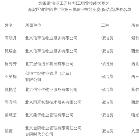
第四届“海淀工匠杯”职工职业技能大赛之
海淀区物业管理行业第三届职业技能竞赛(保洁员)决赛名单
姓名
所属单位
工种
所
高明月
北京信宇佳物业服务有限公司
保洁员
紫
甄瑞奎
北京信宇佳物业服务有限公司
保洁员
西
鲁秀芳
北京恩信洁护科技有限公司
保洁员
西
创恒世纪物业管理（北京）
石笑梅
保洁员
西
有限公司
顾艳慧
北京信宇佳物业服务有限公司
保洁员
紫
郭宜莉
北京雨禾智慧技术服务有限公司
保洁员
西
郝慧芝
北京燕侨物业管理有限公司
保洁员
曙
北京金隅物业管理有限责任公司
邹薇
保洁员
八
金隅时代分公司