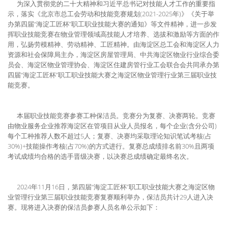
为深入贯彻党的二十大精神和习近平总书记对技能人才工作的重要指
示，落实《北京市总工会劳动和技能竞赛规划(2021-2025年)》《关于举
办第四届“海淀工匠杯”职工职业技能大赛的通知》等文件精神，进一步发
挥职业技能竞赛在物业管理领域高技能人才培养、选拔和激励等方面的作
用，弘扬劳模精神、劳动精神、工匠精神。由海淀区总工会和海淀区人力
资源和社会保障局主办，海淀区房屋管理局、中共海淀区物业行业综合委
员会、海淀区物业管理协会、海淀区住建房管行业工会联合会共同承办第
四届“海淀工匠杯”职工职业技能大赛之海淀区物业管理行业第三届职业技
能竞赛。
本届职业技能竞赛参赛工种保洁员。竞赛分为复赛、决赛两轮。竞赛
由物业服务企业推荐海淀区在管项目从业人员报名，每个企业(含分公司)
每个工种推荐人数不超过5人；复赛、决赛均采取理论知识笔试考核(占
30%)+技能操作考核(占70%)的方式进行。复赛总成绩排名前30%且两项
考试成绩均合格的选手晋级决赛，以决赛总成绩确定最终名次。
2024年11月16日，第四届“海淀工匠杯”职工职业技能大赛之海淀区物
业管理行业第三届职业技能竞赛复赛顺利举办，保洁员共计29人进入决
赛。现将进入决赛的保洁员参赛人员名单公示如下：