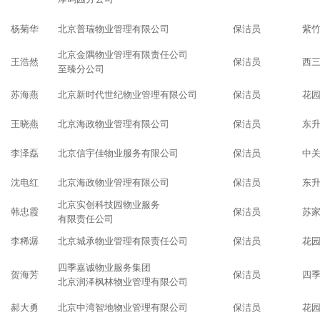
杨菊华
北京普瑞物业管理有限公司
保洁员
紫
北京金隅物业管理有限责任公司
王浩然
保洁员
西
至臻分公司
苏海燕
北京新时代世纪物业管理有限公司
保洁员
花
王晓燕
北京海政物业管理有限公司
保洁员
东
李泽磊
北京信宇佳物业服务有限公司
保洁员
中
沈电红
北京海政物业管理有限公司
保洁员
东
北京实创科技园物业服务
韩忠霞
保洁员
苏
有限责任公司
李稀潺
北京城承物业管理有限责任公司
保洁员
花
四季嘉诚物业服务集团
贺海芳
保洁员
四
北京润泽枫林物业管理有限公司
郝大勇
北京中湾智地物业管理有限公司
保洁员
花